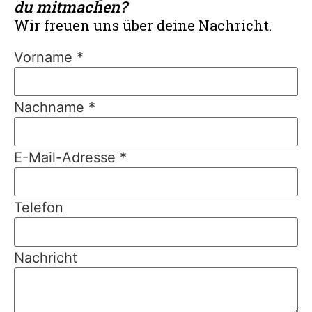
du mitmachen?
Wir freuen uns über deine Nachricht.
Vorname
*
Nachname
*
E-Mail-Adresse
*
Nachricht
Telefon
DSGVO-
Einverständnis
E-Mail-
Nachricht
Adresse